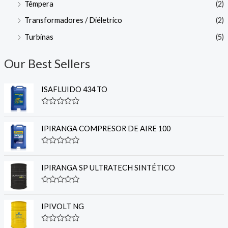
Têmpera
(2)
Transformadores / Diéletrico
(2)
Turbinas
(5)
Our Best Sellers
ISAFLUIDO 434 TO
R
a
t
IPIRANGA COMPRESOR DE AIRE 100
e
d
0
R
o
a
u
t
IPIRANGA SP ULTRATECH SINTÉTICO
t
e
o
d
f
0
R
5
o
a
u
t
IPIVOLT NG
t
e
o
d
f
0