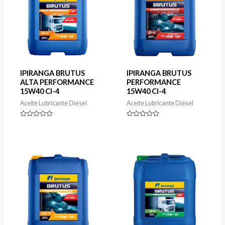
IPIRANGA BRUTUS
IPIRANGA BRUTUS
ALTA PERFORMANCE
PERFORMANCE
15W40 CI-4
15W40 CI-4
Aceite Lubricante Diésel
Aceite Lubricante Diésel
Rated
Rated
0
0
out
out
of
of
5
5