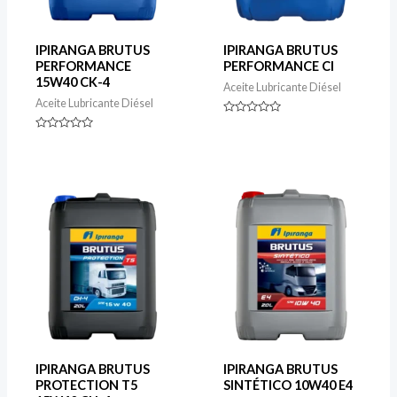
IPIRANGA BRUTUS
IPIRANGA BRUTUS
PERFORMANCE
PERFORMANCE CI
15W40 CK-4
Aceite Lubricante Diésel
Aceite Lubricante Diésel
Rated
0
Rated
out
0
of
out
5
of
5
IPIRANGA BRUTUS
IPIRANGA BRUTUS
PROTECTION T5
SINTÉTICO 10W40 E4