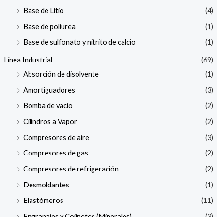
Base de Lítio
(4)
Base de poliurea
(1)
Base de sulfonato y nitrito de calcio
(1)
Línea Industrial
(69)
Absorción de disolvente
(1)
Amortiguadores
(3)
Bomba de vacío
(2)
Cilindros a Vapor
(2)
Compresores de aire
(3)
Compresores de gas
(2)
Compresores de refrigeración
(2)
Desmoldantes
(1)
Elastómeros
(11)
Engranajes y Cojinetes (Minerales)
(3)