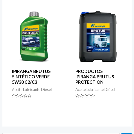
out
5
of
5
IPIRANGA BRUTUS
PRODUCTOS
SINTÉTICO VERDE
IPIRANGA BRUTUS
5W30 C2/C3
PROTECTION
Aceite Lubricante Diésel
Aceite Lubricante Diésel
Rated
Rated
0
0
out
out
of
of
5
5