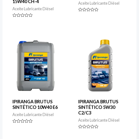
15W40 CH-4
Aceite Lubricante Diésel
Aceite Lubricante Diésel
Rated
0
Rated
out
0
of
out
5
of
5
IPIRANGA BRUTUS
IPIRANGA BRUTUS
SINTÉTICO 10W40 E6
SINTÉTICO 5W30
C2/C3
Aceite Lubricante Diésel
Aceite Lubricante Diésel
Rated
0
Rated
out
0
of