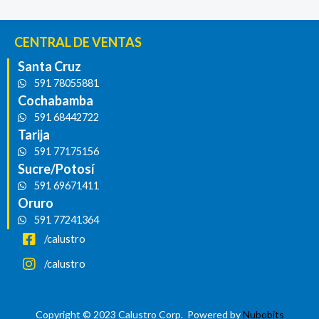
CENTRAL DE VENTAS
Santa Cruz
591 78055881
Cochabamba
591 68442722
Tarija
591 77175156
Sucre/Potosí
591 69671411
Oruro
591 77241364
/calustro
/calustro
Copyright © 2023 Calustro Corp. Powered by
Nubobits