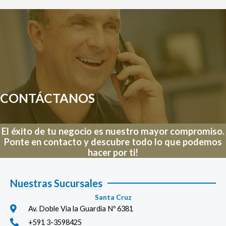
CONTÁCTANOS
El éxito de tu negocio es nuestro mayor compromiso.
Ponte en contacto y descubre todo lo que podemos
hacer por ti!
Nuestras Sucursales
Santa Cruz
Av. Doble Vía la Guardia Nº 6381
+591 3-3598425