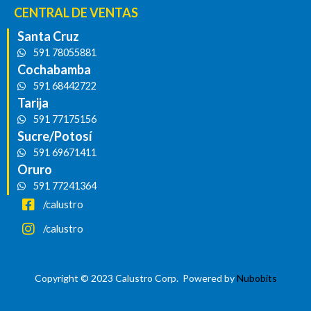
CENTRAL DE VENTAS
Santa Cruz
591 78055881
Cochabamba
591 68442722
Tarija
591 77175156
Sucre/Potosí
591 69671411
Oruro
591 77241364
/calustro
/calustro
Copyright © 2023 Calustro Corp. Powered by
Nubobits