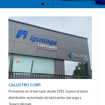
o
l
u
i
s
d
s
e
l
i
d
e
CALUSTRO CORP.
Presentes en el mercado desde 1992. Somos el único
distribuidor autorizado de lubricantes Ipiranga y
Texaco del país.