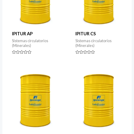
IPITUR AP
IPITUR CS
Sistemas circulatorios
Sistemas circulatorios
(Minerales)
(Minerales)
Rated
Rated
0
0
out
out
of
of
5
5