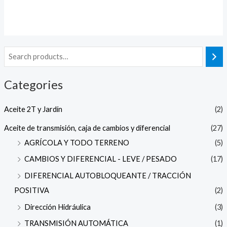
out
of
5
Categories
Aceite 2T y Jardín
(2)
Aceite de transmisión, caja de cambios y diferencial
(27)
AGRÍCOLA Y TODO TERRENO
(5)
CAMBIOS Y DIFERENCIAL - LEVE / PESADO
(17)
DIFERENCIAL AUTOBLOQUEANTE / TRACCIÓN
POSITIVA
(2)
Dirección Hidráulica
(3)
TRANSMISIÓN AUTOMÁTICA
(1)