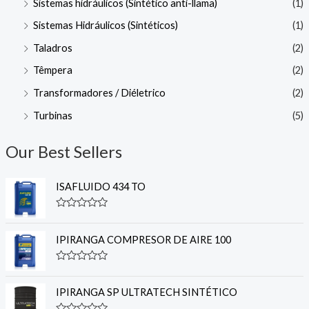
Sistemas hidráulicos (Sintético anti-llama)
(1)
Sistemas Hidráulicos (Sintéticos)
(1)
Taladros
(2)
Têmpera
(2)
Transformadores / Diéletrico
(2)
Turbinas
(5)
Our Best Sellers
ISAFLUIDO 434 TO
R
a
t
IPIRANGA COMPRESOR DE AIRE 100
e
d
0
R
o
a
u
t
IPIRANGA SP ULTRATECH SINTÉTICO
t
e
o
d