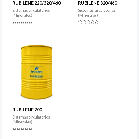
RUBILENE 220/320/460
RUBILENE 320/460
Sistemas circulatorios
Sistemas circulatorios
(Minerales)
(Minerales)
Rated
Rated
0
0
out
out
of
of
5
5
RUBILENE 700
Sistemas circulatorios
(Minerales)
Rated
0