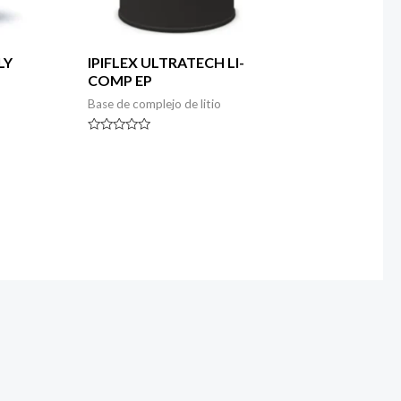
LY
IPIFLEX ULTRATECH LI-
COMP EP
Base de complejo de litio
Rated
0
out
of
5