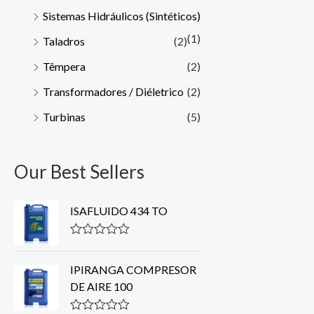
Sistemas Hidráulicos (Sintéticos)
(1)
Taladros
(2)
Têmpera
(2)
Transformadores / Diéletrico
(2)
Turbinas
(5)
Our Best Sellers
ISAFLUIDO 434 TO
R
a
t
IPIRANGA COMPRESOR
e
DE AIRE 100
d
0
o