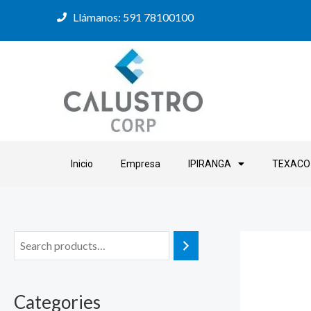
Ir
Llámanos: 591 78100100
al
contenido
Inicio
Empresa
IPIRANGA
TEXACO
Categories