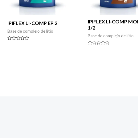
IPIFLEX LI-COMP MO
IPIFLEX LI-COMP EP 2
1/2
Base de complejo de litio
Base de complejo de litio
Rated
0
Rated
out
0
of
out
5
of
5