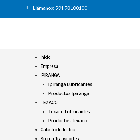
Ir
Llámanos: 591 78100100
al
contenido
Menu
Inicio
Empresa
IPIRANGA
Ipiranga Lubricantes
Productos Ipiranga
TEXACO
Texaco Lubricantes
Productos Texaco
Calustro Industria
Bruma Transportes