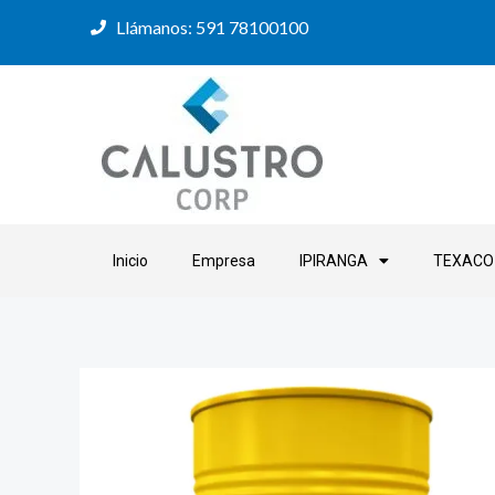
Ir
Llámanos: 591 78100100
al
contenido
Inicio
Empresa
IPIRANGA
TEXACO