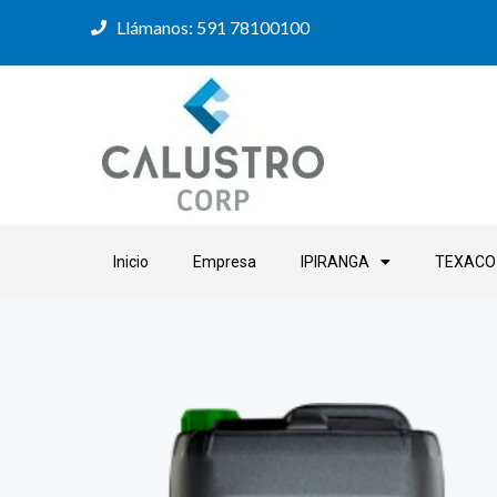
Ir
Llámanos: 591 78100100
al
contenido
Inicio
Empresa
IPIRANGA
TEXACO