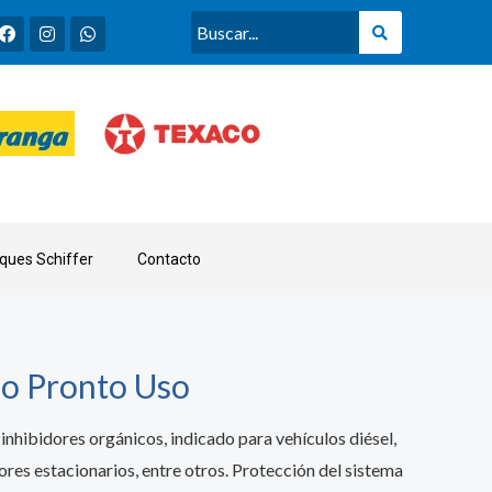
F
I
W
a
n
h
c
s
a
e
t
t
b
a
s
o
g
a
o
r
p
k
a
p
m
ques Schiffer
Contacto
ão Pronto Uso
inhibidores orgánicos, indicado para vehículos diésel,
res estacionarios, entre otros.
Protección del sistema