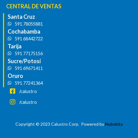
CENTRAL DE VENTAS
Santa Cruz
591 78055881
Cochabamba
591 68442722
Tarija
591 77175156
Sucre/Potosí
591 69671411
Oruro
591 77241364
/calustro
/calustro
Copyright © 2023 Calustro Corp. Powered by
Nubobits