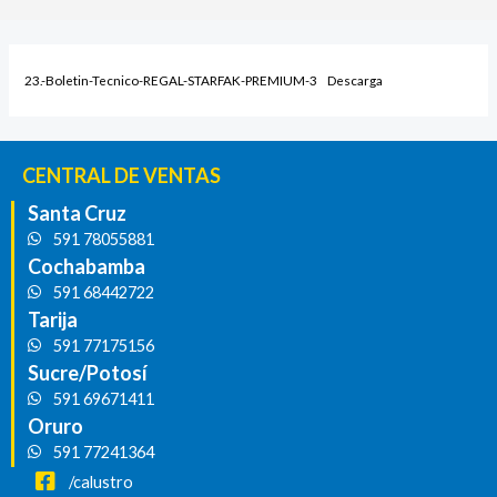
23.-Boletin-Tecnico-REGAL-STARFAK-PREMIUM-3
Descarga
CENTRAL DE VENTAS
Santa Cruz
591 78055881
Cochabamba
591 68442722
Tarija
591 77175156
Sucre/Potosí
591 69671411
Oruro
591 77241364
/calustro