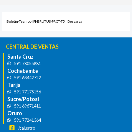
Boletin-Tecnico-IPI-BRUTUS-PROT-T5
Descarga
CENTRAL DE VENTAS
Santa Cruz
591 78055881
Cochabamba
591 68442722
Tarija
591 77175156
Sucre/Potosí
591 69671411
Oruro
591 77241364
/calustro