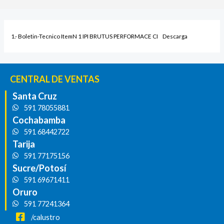
1.- Boletin-Tecnico ItemN 1 IPI BRUTUS PERFORMACE CI
Descarga
CENTRAL DE VENTAS
Santa Cruz
591 78055881
Cochabamba
591 68442722
Tarija
591 77175156
Sucre/Potosí
591 69671411
Oruro
591 77241364
/calustro