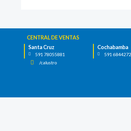
CENTRAL DE VENTAS
Santa Cruz
Cochabamba
591 78055881
591 684427
/calustro