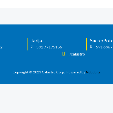
Tarija
Sucre/Poto
22
591 77175156
591 6967
/calustro
Copyright © 2023 Calustro Corp. Powered by
Nubobits