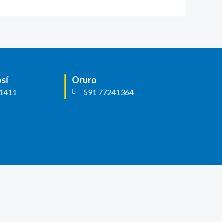
sí
Oruro
1411
591 77241364