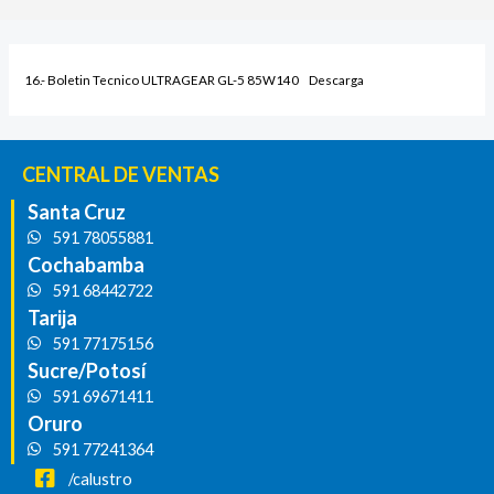
16.- Boletin Tecnico ULTRAGEAR GL-5 85W140
Descarga
CENTRAL DE VENTAS
Santa Cruz
591 78055881
Cochabamba
591 68442722
Tarija
591 77175156
Sucre/Potosí
591 69671411
Oruro
591 77241364
/calustro