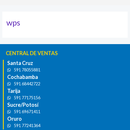
wps
CENTRAL DE VENTAS
Santa Cruz
591 78055881
Cochabamba
591 68442722
Tarija
591 77175156
Sucre/Potosí
591 69671411
Oruro
591 77241364